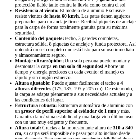
protección fiable tanto contra la lluvia como contra el sol.
Resistencia al viento:
El modelo de aluminio Exclusive
resiste vientos de
hasta 60 km/h
. Las patas tienen agujeros
preparados para un anclaje firme. Recibirá piquetas de anclaje
para la carpa de forma totalmente gratuita para su máxima
seguridad.
Contenido del paquete:
techo, 3 paredes completas,
estructura sólida, 8 piquetas de anclaje y funda protectora. Así
obtendrá un set completo que está listo para su uso inmediato
y almacenamiento seguro.
Montaje ultrarrápido:
¡Una sola persona puede montar y
desmontar la carpa
en tan solo 40 segundos!
Ahorre un
tiempo y energía preciosos en cada evento: el manejo es
rápido y sin ningún esfuerzo.
Altura ajustable:
Puede ajustar fácilmente el techo a
4
alturas diferentes
(175, 185, 195 y 205 cm). De este modo,
la carpa se adapta plenamente a sus necesidades actuales y a
las condiciones del lugar.
Estructura robusta:
Estructura automática de aluminio con
un
grosor de perfil superior al estándar de 1 mm
y más.
Garantiza la máxima estabilidad y una larga vida útil incluso
con un uso muy exigente y frecuente.
Altura total:
Gracias a la impresionante altura de
310 a 340
cm
, su carpa será imposible de pasar por alto incluso desde
gran distancia. Esto garantiza una excelente visibilidad de su