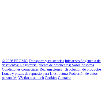
© 2026 PROMO
Transporte y existencias
Iniciar sesión (cuenta de
descuentos)
Registrarse (cuenta de descuentos)
Sobre nosotros
Condiciones comerciales
Reclamaciones - devolución de productos
Lonas y piezas de repuesto para la estructura
Protección de datos
personales
Všetko o stanoch
Cookies
Contacto